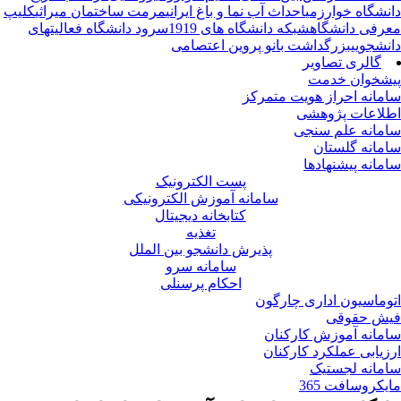
نشگاه خوارزمی
احداث آب نما و باغ ایرانی
مرمت ساختمان میراثی
کلیپ
رفی دانشگاه
شبکه دانشگاه های 1919
سرود دانشگاه
فعالیتهای
نشجویی
بزرگداشت بانو پروین اعتصامی
گالری تصاویر
شخوان خدمت
مانه احراز هویت متمرکز
لاعات پژوهشی
مانه علم سنجی
مانه گلستان
مانه پیشنهادها
پست الکترونیک
سامانه آموزش الکترونیکی
کتابخانه دیجیتال
تغذیه
پذیرش دانشجو بین الملل
سامانه سرو
احکام پرسنلی
وماسیون اداری چارگون
ش حقوقی
مانه آموزش کارکنان
زیابی عملکرد کارکنان
مانه لجستیک
یکروسافت 365