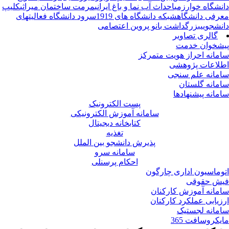
نشگاه خوارزمی
احداث آب نما و باغ ایرانی
مرمت ساختمان میراثی
کلیپ
رفی دانشگاه
شبکه دانشگاه های 1919
سرود دانشگاه
فعالیتهای
نشجویی
بزرگداشت بانو پروین اعتصامی
گالری تصاویر
شخوان خدمت
مانه احراز هویت متمرکز
لاعات پژوهشی
مانه علم سنجی
مانه گلستان
مانه پیشنهادها
پست الکترونیک
سامانه آموزش الکترونیکی
کتابخانه دیجیتال
تغذیه
پذیرش دانشجو بین الملل
سامانه سرو
احکام پرسنلی
وماسیون اداری چارگون
ش حقوقی
مانه آموزش کارکنان
زیابی عملکرد کارکنان
مانه لجستیک
یکروسافت 365